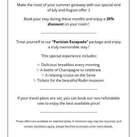
Make the most of your summer getaway with our special end
toute intervention malveillante,
of July and August offer :)
tous dysfonctionnements de logiciel ou de matériel,
Book your stay during these months and enjoy a
20%
un cas de force majeure
discount
on your room !
---------------------------------------------
MÉDIATEUR DE LA
Treat yourself to our
“Parisian Escapade”
package and enjoy
CONSOMMATION
a truly memorable stay !
This special experience includes:
LITIGES
« En cas de litige entre le professionnel et le consommateur,
✨ Delicious breakfast every morning
✨ A bottle of Champagne to celebrate
ceux-ci s’efforceront de trouver une solution amiable.
✨ A relaxing cruise on the Seine
✨ Tickets for the beautiful Rodin museum
A défaut d’accord amiable, le consommateur a la possibilité
-----------------------------------------------
de saisir gratuitement le médiateur de la consommation
dont relève le professionnel, à savoir l’Association des
If your travel plans are set, you can book our non-refundable
rate to enjoy the best available price!
Médiateurs Européens (AME CONSO), dans un délai d’un an
à compter de la réclamation écrite adressée au
-----------------------------------------------
professionnel.
These offers are available on selected dates. A minimum stay may be required, and
certain conditions apply, please feel free to contact us for more details.
La saisine du médiateur de la consommation devra