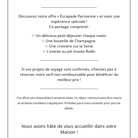
---------------------------------------------
Découvrez notre offre « Escapade Parisienne » et vivez une
expérience spéciale !
Ce package comprend :
✨ Un délicieux petit-déjeuner chaque matin
✨ Une bouteille de Champagne
✨ Une croisière sur la Seine
✨ L'entrée au joli musée Rodin
-----------------------------------------------
Si vos projets de voyage sont confirmés, n’hésitez pas à
réserver notre tarif non-remboursable pour bénéficier du
meilleur prix !
-----------------------------------------------
Ces offres sont disponibles à certaines dates. Un séjour minimum peut être requis
et certaines conditions s’appliquent. N’hésitez pas à nous contacter pour plus de
.
détails
5 Rue Chomel
-
75007
Paris
+33 1 45 48 35 53
Nous avons hâte de vous accueillir dans votre
info@signature-saintgermain.com
Maison !