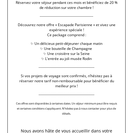
Réservez votre séjour pendant ces mois et bénéficiez de 20 %
de réduction sur votre chambre !
---------------------------------------------
Découvrez notre offre « Escapade Parisienne » et vivez une
expérience spéciale !
Ce package comprend :
✨ Un délicieux petit-déjeuner chaque matin
✨ Une bouteille de Champagne
✨ Une croisière sur la Seine
✨ L'entrée au joli musée Rodin
-----------------------------------------------
Si vos projets de voyage sont confirmés, n’hésitez pas à
réserver notre tarif non-remboursable pour bénéficier du
meilleur prix !
-----------------------------------------------
Ces offres sont disponibles à certaines dates. Un séjour minimum peut être requis
et certaines conditions s’appliquent. N’hésitez pas à nous contacter pour plus de
.
détails
Nous avons hâte de vous accueillir dans votre
5 Rue Chomel
-
75007
Paris