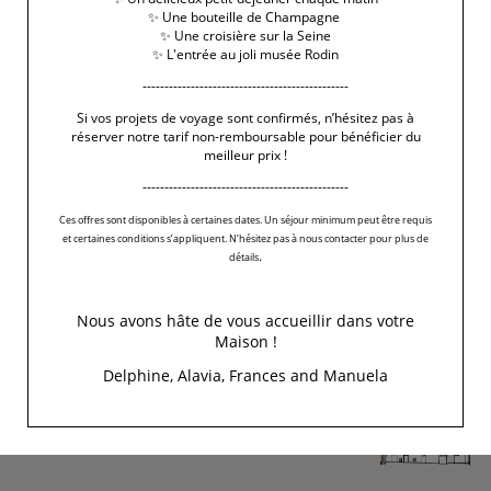
Merci a l'équipe
✨ Une bouteille de Champagne
du
Studio Ravages
!
✨ Une croisière sur la Seine
✨ L'entrée au joli musée Rodin
-----------------------------------------------
‹ RETOUR AUX ARTICLES
Si vos projets de voyage sont confirmés, n’hésitez pas à
réserver notre tarif non-remboursable pour bénéficier du
meilleur prix !
-----------------------------------------------
Ces offres sont disponibles à certaines dates. Un séjour minimum peut être requis
et certaines conditions s’appliquent. N’hésitez pas à nous contacter pour plus de
.
détails
Nous avons hâte de vous accueillir dans votre
Maison !
Delphine, Alavia, Frances and Manuela