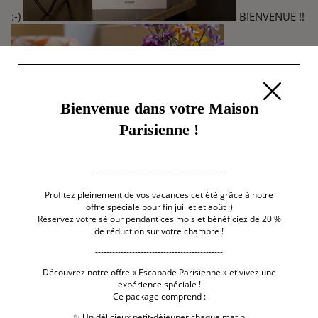
:-)
BIENVENUE !!
Bienvenue dans votre Maison
Parisienne !
Un guide
-----------------------------------------------
unique à notre image :-)
Profitez pleinement de vos vacances cet été grâce à notre
offre spéciale pour fin juillet et août :)
Réservez votre séjour pendant ces mois et bénéficiez de 20 %
de réduction sur votre chambre !
---------------------------------------------
Découvrez notre offre « Escapade Parisienne » et vivez une
expérience spéciale !
Ce package comprend :
✨ Un délicieux petit-déjeuner chaque matin