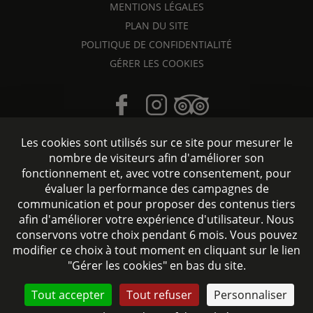
MENTIONS LÉGALES
PLAN DU SITE
POLITIQUE DE CONFIDENTIALITÉ
GÉRER LES COOKIES
Les cookies sont utilisés sur ce site pour mesurer le
nombre de visiteurs afin d'améliorer son
fonctionnement et, avec votre consentement, pour
évaluer la performance des campagnes de
Hôtel accessible aux personnes à mobilité réduite
communication et pour proposer des contenus tiers
afin d'améliorer votre expérience d'utilisateur. Nous
Site officiel - Tous droits réservés © 2026 Signature Hôtel
conservons votre choix pendant 6 mois. Vous pouvez
Saint-Germain-des-Prés - Création :
Agence WEBCOM
modifier ce choix à tout moment en cliquant sur le lien
"Gérer les cookies" en bas du site.
CONTACTEZ-NOUS
Tout accepter
Tout refuser
Personnaliser