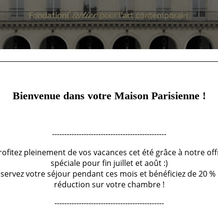
Bienvenue dans votre Maison Parisienne !
dation Cartier pour l'art contempo
-----------------------------------------------
PUBLIÉ DANS
NOS ACTUS CULTURELLES
rofitez pleinement de vos vacances cet été grâce à notre off
LE
10 NOVEMBRE 2025
spéciale pour fin juillet et août :)
servez votre séjour pendant ces mois et bénéficiez de 20 %
rture exceptionnelle de la nouvelle adresse de la Fondation Carti
réduction sur votre chambre !
aris
, juste en face du Louvre, cette nouvelle implantation marque 
---------------------------------------------