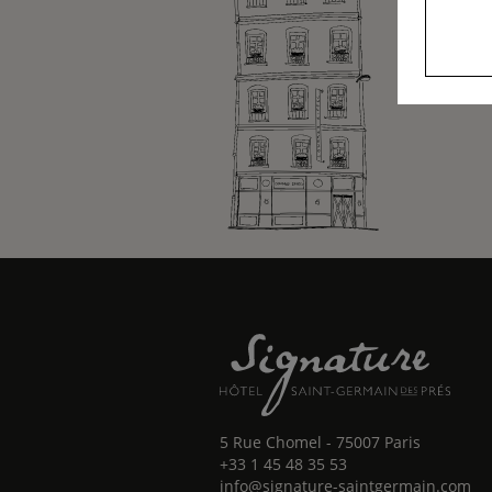
5 Rue Chomel
-
75007
Paris
+33 1 45 48 35 53
info@signature-saintgermain.com