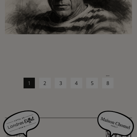
...
1
2
3
4
5
8