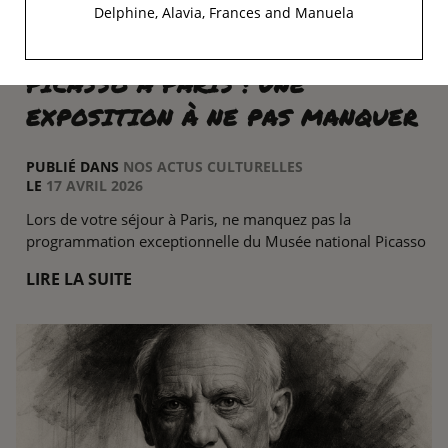
Delphine, Alavia, Frances and Manuela
PICASSO À PARIS : UNE
EXPOSITION À NE PAS MANQUER
PUBLIÉ DANS
NOS ACTUS CULTURELLES
LE
17 AVRIL 2026
Lors de votre séjour à Paris, ne manquez pas la
programmation exceptionnelle du Musée national Picasso
LIRE LA SUITE