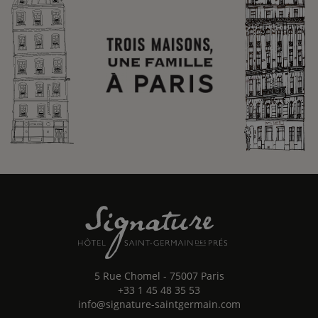
5 Rue Chomel
-
75007
Paris
+33 1 45 48 35 53
info@signature-saintgermain.com