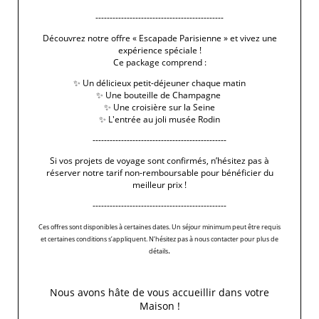
FOIRE DE PARIS
---------------------------------------------
Découvrez notre offre « Escapade Parisienne » et vivez une
PUBLIÉ DANS
NOS ADRESSES GOURMANDES
expérience spéciale !
Ce package comprend :
LE
1 MAI 2026
✨ Un délicieux petit-déjeuner chaque matin
L’événement incontournable du printemps!
✨ Une bouteille de Champagne
✨ Une croisière sur la Seine
LIRE LA SUITE
✨ L'entrée au joli musée Rodin
-----------------------------------------------
Si vos projets de voyage sont confirmés, n’hésitez pas à
réserver notre tarif non-remboursable pour bénéficier du
meilleur prix !
-----------------------------------------------
Ces offres sont disponibles à certaines dates. Un séjour minimum peut être requis
et certaines conditions s’appliquent. N’hésitez pas à nous contacter pour plus de
.
détails
Nous avons hâte de vous accueillir dans votre
Maison !