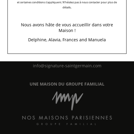
et certaines conditions s’appliquent. N’hésitez pas à nous contacter pour plus de
.
détails
Nous avons hâte de vous accueillir dans votre
Maison !
Delphine, Alavia, Frances and Manuela
5 Rue Chomel
-
75007
Paris
+33 1 45 48 35 53
info@signature-saintgermain.com
UNE MAISON DU GROUPE FAMILIAL