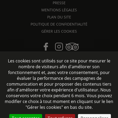
PRESSE
MENTIONS LÉGALES
PLAN DU SITE
POLITIQUE DE CONFIDENTIALITÉ
GÉRER LES COOKIES
Les cookies sont utilisés sur ce site pour mesurer le
nombre de visiteurs afin d'améliorer son
fonctionnement et, avec votre consentement, pour
évaluer la performance des campagnes de
Hôtel accessible aux personnes à mobilité réduite
communication et pour proposer des contenus tiers
afin d'améliorer votre expérience d'utilisateur. Nous
Site officiel - Tous droits réservés © 2026 Signature Hôtel
conservons votre choix pendant 6 mois. Vous pouvez
Saint-Germain-des-Prés - Création :
Agence WEBCOM
modifier ce choix à tout moment en cliquant sur le lien
"Gérer les cookies" en bas du site.
CONTACTEZ-NOUS