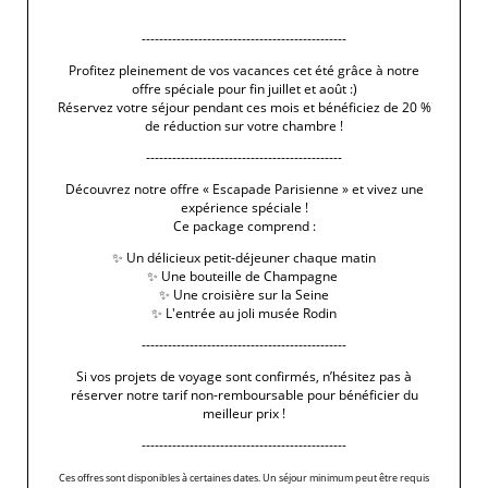
exposition lumineuse et inspirante, incontournable pour
redécouvrir la force créatrice d’un géant de l’art du XX?
-----------------------------------------------
siècle.
Profitez pleinement de vos vacances cet été grâce à notre
offre spéciale pour fin juillet et août :)
Réservez votre séjour pendant ces mois et bénéficiez de 20 %
‹ RETOUR AUX ARTICLES
de réduction sur votre chambre !
---------------------------------------------
Découvrez notre offre « Escapade Parisienne » et vivez une
expérience spéciale !
Ce package comprend :
✨ Un délicieux petit-déjeuner chaque matin
✨ Une bouteille de Champagne
✨ Une croisière sur la Seine
✨ L'entrée au joli musée Rodin
-----------------------------------------------
Si vos projets de voyage sont confirmés, n’hésitez pas à
réserver notre tarif non-remboursable pour bénéficier du
meilleur prix !
-----------------------------------------------
Ces offres sont disponibles à certaines dates. Un séjour minimum peut être requis